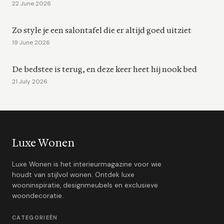
22 June 2026
Zo style je een salontafel die er altijd goed uitziet
19 June 2026
De bedstee is terug, en deze keer heet hij nook bed
21 July 2026
Luxe Wonen
Luxe Wonen is het interieurmagazine voor wie
houdt van stijlvol wonen. Ontdek luxe
wooninspiratie, designmeubels en exclusieve
woondecoratie.
CATEGORIEËN