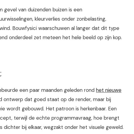
m gevel van duizenden buizen is een
rwisselingen, kleurverlies onder zonbelasting,
j wind. Bouwfysici waarschuwen al langer dat dit type
lend onderdeel zet meteen het hele beeld op zijn kop.
t
e gebeurde een paar maanden geleden rond
het nieuwe
d ontwerp dat goed staat op de render, maar bij
wie wordt gebouwd. Het patroon is herkenbaar. Een
cept, terwijl de echte programmavraag, hoe brengt
 dichter bij elkaar, wegzakt onder het visuele geweld.