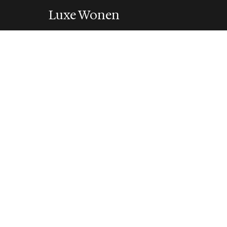
Luxe Wonen
ARCHITECTUUR
Critici slopen he
Bjarke Ingels
5 May 2026
·
6 min leestijd