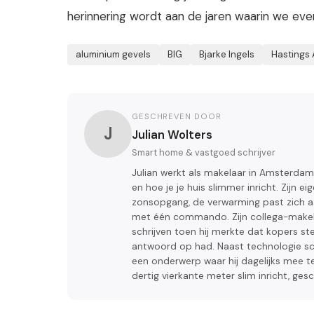
herinnering wordt aan de jaren waarin we eve
aluminium gevels
BIG
Bjarke Ingels
Hastings 
GESCHREVEN DOOR
J
Julian Wolters
Smart home & vastgoed schrijver
Julian werkt als makelaar in Amsterdam 
en hoe je je huis slimmer inricht. Zijn 
zonsopgang, de verwarming past zich aa
met één commando. Zijn collega-makelaar
schrijven toen hij merkte dat kopers 
antwoord op had. Naast technologie schr
een onderwerp waar hij dagelijks mee te
dertig vierkante meter slim inricht, ges