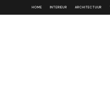
HOME
INTERIEUR
ARCHITECTUUR
t pijpgordijn van