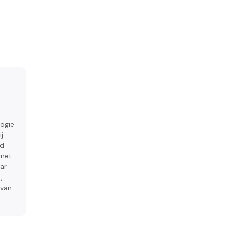
logie
j
ed
 met
ar
,
 van