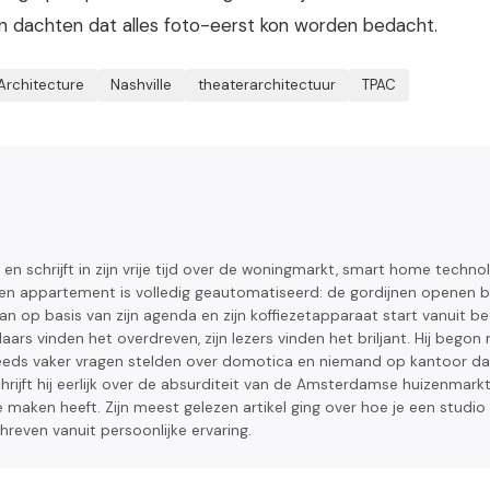
n dachten dat alles foto-eerst kon worden bedacht.
Architecture
Nashville
theaterarchitectuur
TPAC
en schrijft in zijn vrije tijd over de woningmarkt, smart home techno
eigen appartement is volledig geautomatiseerd: de gordijnen openen bi
n op basis van zijn agenda en zijn koffiezetapparaat start vanuit b
s vinden het overdreven, zijn lezers vinden het briljant. Hij begon
steeds vaker vragen stelden over domotica en niemand op kantoor da
ijft hij eerlijk over de absurditeit van de Amsterdamse huizenmarkt
 maken heeft. Zijn meest gelezen artikel ging over hoe je een studio
chreven vanuit persoonlijke ervaring.