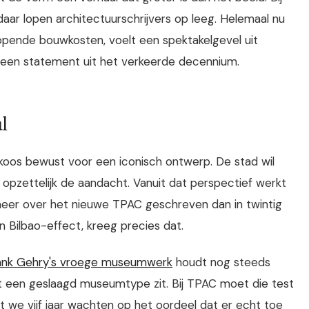
en daar lopen architectuurschrijvers op leeg. Helemaal nu
opende bouwkosten, voelt een spektakelgevel uit
s een statement uit het verkeerde decennium.
l
lle koos bewust voor een iconisch ontwerp. De stad wil
t opzettelijk de aandacht. Vanuit dat perspectief werkt
 meer over het nieuwe TPAC geschreven dan in twintig
n Bilbao-effect, kreeg precies dat.
ank Gehry's vroege museumwerk
houdt nog steeds
 een geslaagd museumtype zit. Bij TPAC moet die test
 we vijf jaar wachten op het oordeel dat er echt toe