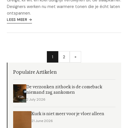
Greige, kil wit en koel duifgrijs verdwijnen uit de slaapkamer.
Designers werken nu met warmere tonen die je écht laten
ontspannen.
LEES MEER →
1
2
»
Populaire Artikelen
De verzonken zithoek is de comeback
niemand zag aankomen
2 July 2026
Kurk is niet meer voor je vloer alleen
21 June 2026