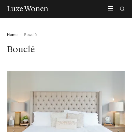
Luxe Wonen
☰
Home
›
Bouclé
Bouclé