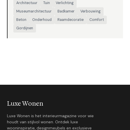
Architectuur
Tuin
Verlichting
Museumarchitectuur
Badkamer
Verbouwing
Beton
Onderhoud
Raamdecoratie
Comfort
Gordijnen
Luxe Wonen
Luxe Wonen is het interieurmagazine voor wie
houdt van stijlvol wonen. Ontdek luxe
wooninspiratie, designmeubels en exclusieve