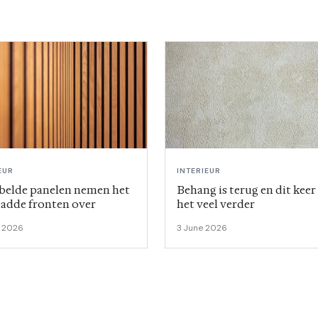
EUR
INTERIEUR
belde panelen nemen het
Behang is terug en dit keer
ladde fronten over
het veel verder
 2026
3 June 2026