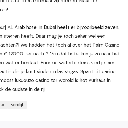
 hotels hebben minimaal vijf sterren. Maar de
ren!
Burj
AL Arab hotel in Dubai heeft er bijvoorbeeld zeven
.
en sterren heeft. Daar mag je toch zeker wel een
achten?!
We hadden het toch al over het Palm Casino
n € 12000 per nacht? Van dat hotel kun je zo naar het
no wat er bestaat. Enorme waterfonteins vind je hier
tie die je kunt vinden in las Vegas.
Spant dit casino
eest luxueuze casino ter wereld is het Kurhaus in
 de oudste in de rij.
ite
verblijf