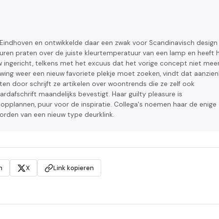
n Eindhoven en ontwikkelde daar een zwak voor Scandinavisch design
 uren praten over de juiste kleurtemperatuur van een lamp en heeft 
ingericht, telkens met het excuus dat het vorige concept niet meer
uwing weer een nieuw favoriete plekje moet zoeken, vindt dat aanzienl
hten door schrijft ze artikelen over woontrends die ze zelf ook
rdafschrift maandelijks bevestigt. Haar guilty pleasure is
plannen, puur voor de inspiratie. Collega's noemen haar de enige
orden van een nieuw type deurklink.
n
X
Link kopieren