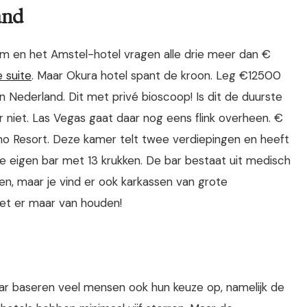
and
m en het Amstel-hotel vragen alle drie meer dan €
e suite
. Maar Okura hotel spant de kroon. Leg €12500
n Nederland. Dit met privé bioscoop!
Is dit de duurste
 niet. Las Vegas gaat daar nog eens flink overheen. €
no Resort. Deze kamer telt twee verdiepingen en heeft
je eigen bar met 13 krukken. De bar bestaat uit medisch
en, maar je vind er ook karkassen van grote
oet er maar van houden!
Daar baseren veel mensen ook hun keuze op, namelijk de