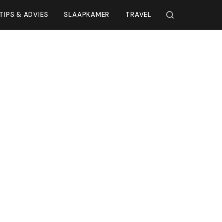
TIPS & ADVIES
SLAAPKAMER
TRAVEL