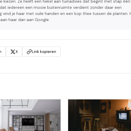
te kiezen. Ze heeft een hekel aan tuinadvies dat begint met stap één:
t dat iedereen een mooie buitenruimte verdient zonder daar een
g vind je haar met vuile handen en een kop thee tussen de planten. 
 aan haar dan aan Google.
n
X
Link kopieren