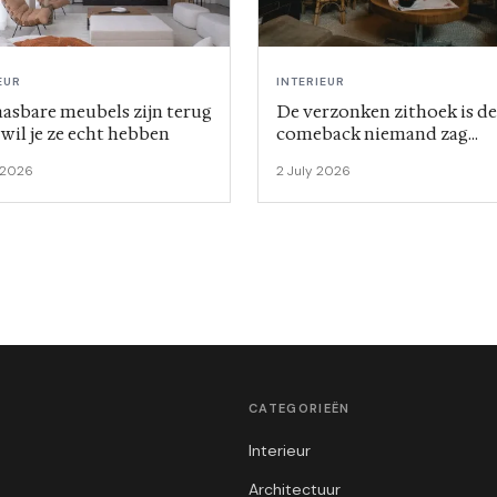
EUR
INTERIEUR
asbare meubels zijn terug
De verzonken zithoek is de
 wil je ze echt hebben
comeback niemand zag
aankomen
 2026
2 July 2026
CATEGORIEËN
Interieur
Architectuur