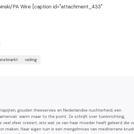
pinski/PA Wire [caption id="attachment_433"
]
unstmarkt
veiling
 tapijten, gouden theeservies en Nederlandse nuchterheid, een
samenvat: warm maar to the point. Ze schrijft over tuininrichting,
 veel sfeer creëert, iets wat ze van haar moeder heeft geleerd die v
kon maken. Haar eigen tuin is een mengelmoes van mediterrane krui