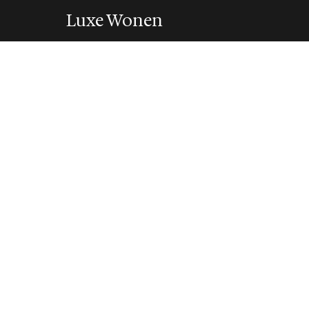
Luxe Wonen
INTERIEUR
Dit bijzondere k
maar liefst 130 m
4 February 2020
·
1 min leestijd