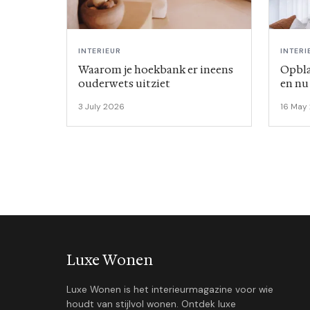
INTERIEUR
INTERI
Waarom je hoekbank er ineens
Opbla
ouderwets uitziet
en nu
3 July 2026
16 May
Luxe Wonen
Luxe Wonen is het interieurmagazine voor wie
houdt van stijlvol wonen. Ontdek luxe