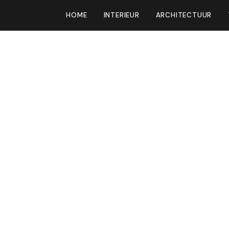
HOME
INTERIEUR
ARCHITECTUUR
unstwerk leverde
iljoen euro op