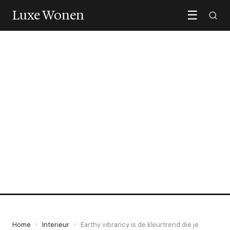
Luxe Wonen
☰
INTERIEUR
Earthy vibrancy is de
kleurtrend die je interieur
in 2026 transformeert
11 April 2026
·
5 min leestijd
Home
›
Interieur
›
Earthy vibrancy is de kleurtrend die je