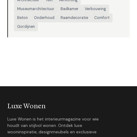
Museumarchitectuur
Badkamer
Verbouwing
Beton
Onderhoud
Raamdecoratie
Comfort
Gordijnen
Luxe Wonen
Luxe Wonen is het interieurmagazine voor wie
houdt van stijlvol wonen. Ontdek luxe
wooninspiratie, designmeubels en exclusieve