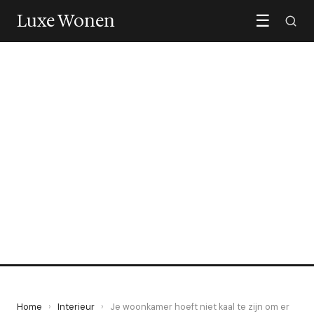
Luxe Wonen
☰
INTERIEUR
Je woonkamer hoeft niet
kaal te zijn om er goed uit te
zien
26 May 2026
·
6 min leestijd
Home
›
Interieur
›
Je woonkamer hoeft niet kaal te zijn om er