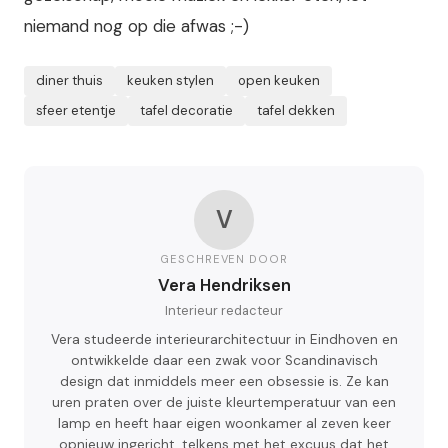
niemand nog op die afwas ;-)
diner thuis
keuken stylen
open keuken
sfeer etentje
tafel decoratie
tafel dekken
V
GESCHREVEN DOOR
Vera Hendriksen
Interieur redacteur
Vera studeerde interieurarchitectuur in Eindhoven en
ontwikkelde daar een zwak voor Scandinavisch
design dat inmiddels meer een obsessie is. Ze kan
uren praten over de juiste kleurtemperatuur van een
lamp en heeft haar eigen woonkamer al zeven keer
opnieuw ingericht, telkens met het excuus dat het