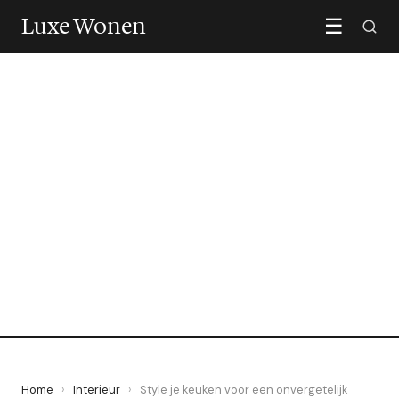
Luxe Wonen
☰
INTERIEUR
Style je keuken voor een
onvergetelijk diner
28 September 2022
·
3 min leestijd
Home
›
Interieur
›
Style je keuken voor een onvergetelijk