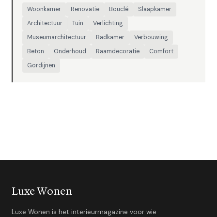
Woonkamer
Renovatie
Bouclé
Slaapkamer
Architectuur
Tuin
Verlichting
Museumarchitectuur
Badkamer
Verbouwing
Beton
Onderhoud
Raamdecoratie
Comfort
Gordijnen
Luxe Wonen
Luxe Wonen is het interieurmagazine voor wie