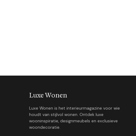
Luxe Wonen
Luxe Wonen is het interieurmagazine voor wie
houdt van stijlvol wonen. Ontdek luxe
wooninspiratie, designmeubels en exclusieve
woondecoratie.