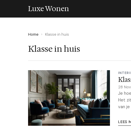
Luxe Wonen
Home
›
Klasse in huis
Klasse in huis
INTERI
Klas
28 No
Je hoe
Het zi
van je 
LEES 