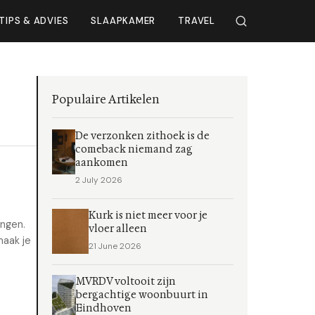
TIPS & ADVIES
SLAAPKAMER
TRAVEL
Populaire Artikelen
De verzonken zithoek is de
comeback niemand zag
aankomen
2 July 2026
Kurk is niet meer voor je
engen.
vloer alleen
maak je
21 June 2026
MVRDV voltooit zijn
bergachtige woonbuurt in
Eindhoven