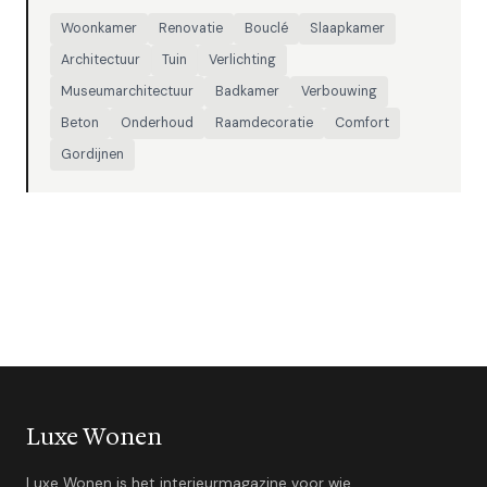
Woonkamer
Renovatie
Bouclé
Slaapkamer
Architectuur
Tuin
Verlichting
Museumarchitectuur
Badkamer
Verbouwing
Beton
Onderhoud
Raamdecoratie
Comfort
Gordijnen
Luxe Wonen
Luxe Wonen is het interieurmagazine voor wie