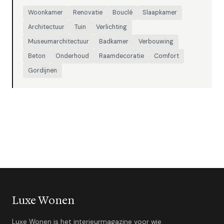
Woonkamer
Renovatie
Bouclé
Slaapkamer
Architectuur
Tuin
Verlichting
Museumarchitectuur
Badkamer
Verbouwing
Beton
Onderhoud
Raamdecoratie
Comfort
Gordijnen
Luxe Wonen
Luxe Wonen is het interieurmagazine voor wie