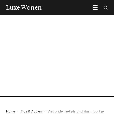
Luxe Wonen
☰
TIPS & ADVIES
Vlak onder het plafond,
daar hoort je gordijnroede
10 May 2026
·
6 min leestijd
Home
›
Tips & Advies
›
Vlak onder het plafond, daar hoort je