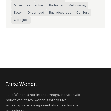
Museumarchitectuur
Badkamer
Verbouwing
Beton
Onderhoud
Raamdecoratie
Comfort
Gordijnen
Luxe Wonen
Luxe Wonen is het interieurmagazine voor wie
houdt van stijlvol wonen. Ontdek luxe
wooninspiratie, designmeubels en exclusieve
woondecoratie.