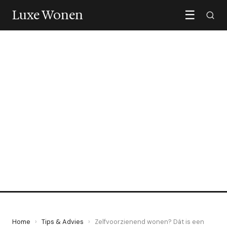
Luxe Wonen
☰
TIPS & ADVIES
Zelfvoorzienend wonen?
Dát is een goed idee!
27 February 2024
·
4 min leestijd
Home
›
Tips & Advies
›
Zelfvoorzienend wonen? Dát is een