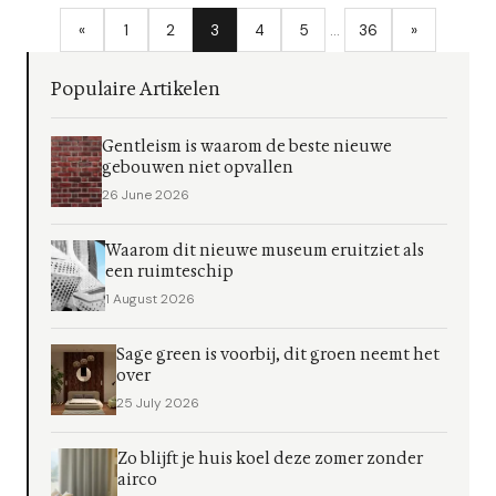
«
1
2
3
4
5
…
36
»
Populaire Artikelen
Gentleism is waarom de beste nieuwe
gebouwen niet opvallen
26 June 2026
Waarom dit nieuwe museum eruitziet als
een ruimteschip
1 August 2026
Sage green is voorbij, dit groen neemt het
over
25 July 2026
Zo blijft je huis koel deze zomer zonder
airco