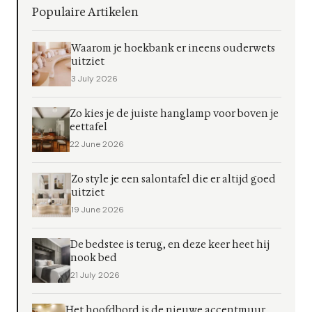
Populaire Artikelen
Waarom je hoekbank er ineens ouderwets
uitziet
3 July 2026
Zo kies je de juiste hanglamp voor boven je
eettafel
22 June 2026
Zo style je een salontafel die er altijd goed
uitziet
19 June 2026
De bedstee is terug, en deze keer heet hij
nook bed
21 July 2026
Het hoofdbord is de nieuwe accentmuur