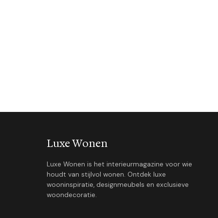
Luxe Wonen
Luxe Wonen is het interieurmagazine voor wie
houdt van stijlvol wonen. Ontdek luxe
wooninspiratie, designmeubels en exclusieve
woondecoratie.