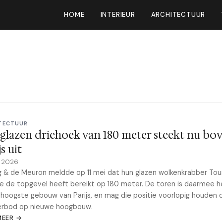
HOME
INTERIEUR
ARCHITECTUUR
TECTUUR
glazen driehoek van 180 meter steekt nu bo
s uit
y 2026
 & de Meuron meldde op 11 mei dat hun glazen wolkenkrabber Tou
le de topgevel heeft bereikt op 180 meter. De toren is daarmee h
hoogste gebouw van Parijs, en mag die positie voorlopig houden 
erbod op nieuwe hoogbouw.
MEER →