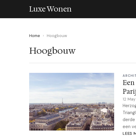
Luxe Wonen
Home
›
Hoogbouw
Hoogbouw
ARCHI
Een 
Parij
12 Ma
Herzog
Triang
derde 
een v
LEES 