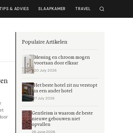
TIPS & ADVIES
SLAAPKAMER
TRAVEL
Populaire Artikelen
Messing en chroom mogen
voortaan door elkaar
20 July 2026
ven
Het beste hotel zit nu verstopt
in een ander hotel
17 July 2026
r
et
Gentleism is waarom de beste
door
nieuwe gebouwen niet
opvallen
26 June 2026