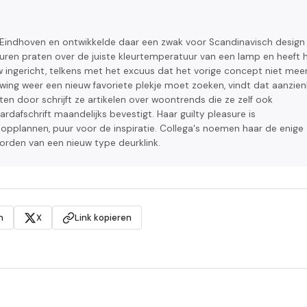
n Eindhoven en ontwikkelde daar een zwak voor Scandinavisch design
 uren praten over de juiste kleurtemperatuur van een lamp en heeft 
ingericht, telkens met het excuus dat het vorige concept niet meer
uwing weer een nieuw favoriete plekje moet zoeken, vindt dat aanzienl
hten door schrijft ze artikelen over woontrends die ze zelf ook
rdafschrift maandelijks bevestigt. Haar guilty pleasure is
plannen, puur voor de inspiratie. Collega's noemen haar de enige
orden van een nieuw type deurklink.
n
X
Link kopieren