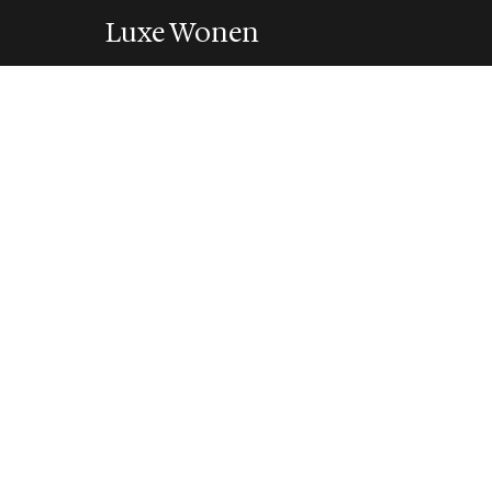
Luxe Wonen
INTERIEUR
We blijven lange
maar wel met wa
25 January 2021
·
3 min leestijd