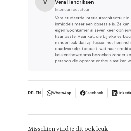
V
Vera Hendriksen
Interieur redacteur
Vera studeerde interieurarchitectuur i
inmiddels meer een obsessie is. Ze kan
eigen woonkamer al zeven keer opnieuw 
haar paste. Haar kat, die bij elke verbo
minder leuk dan zij. Tussen het herinric
daadwerkelijk toepast, wat haar creditca
keukenshowrooms bezoeken zonder koop
persoon die oprecht enthousiast kan w
DELEN
WhatsApp
Facebook
LinkedI
Misschien vind je dit ook leuk