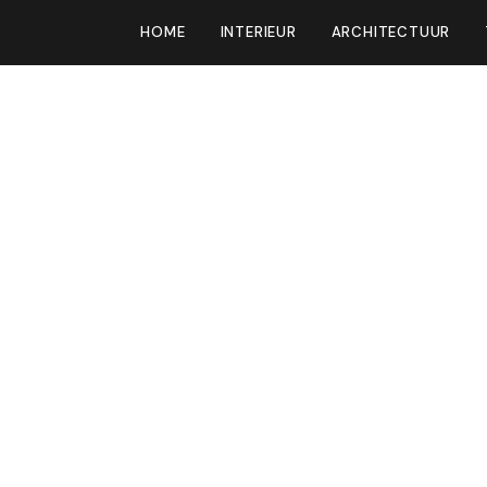
HOME
INTERIEUR
ARCHITECTUUR
r in onze woning,
t aanpassingen