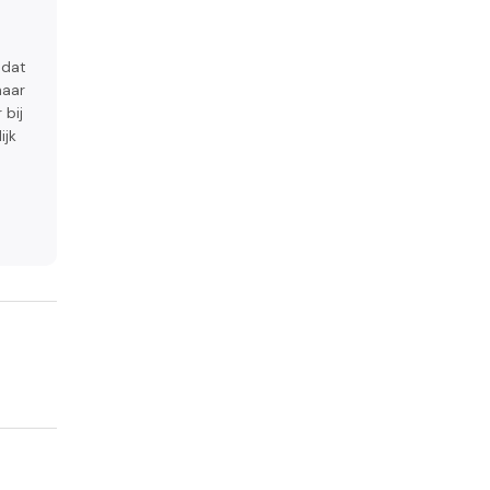
 dat
haar
 bij
ijk