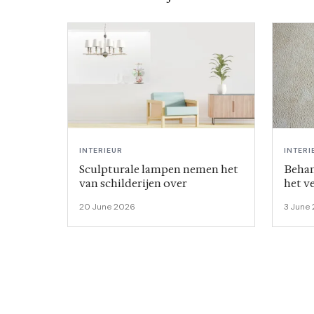
INTERIEUR
INTERI
Sculpturale lampen nemen het
Behan
van schilderijen over
het v
20 June 2026
3 June