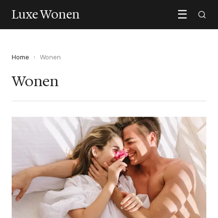
Luxe Wonen
☰
Home
›
Wonen
Wonen