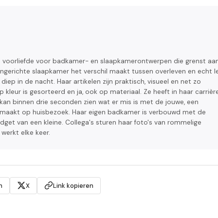
en voorliefde voor badkamer- en slaapkamerontwerpen die grenst aa
ingerichte slaapkamer het verschil maakt tussen overleven en echt l
iep in de nacht. Haar artikelen zijn praktisch, visueel en net zo
p kleur is gesorteerd en ja, ook op materiaal. Ze heeft in haar carrièr
n binnen drie seconden zien wat er mis is met de jouwe, een
ir maakt op huisbezoek. Haar eigen badkamer is verbouwd met de
dget van een kleine. Collega's sturen haar foto's van rommelige
werkt elke keer.
n
X
Link kopieren