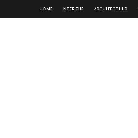
HOME
INTERIEUR
ARCHITECTUUR
et inrichten van
slaapkamer