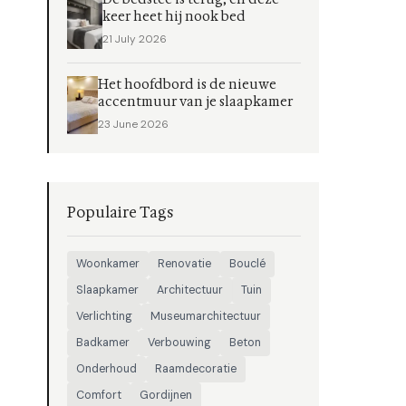
keer heet hij nook bed
21 July 2026
Het hoofdbord is de nieuwe
accentmuur van je slaapkamer
23 June 2026
Populaire Tags
Woonkamer
Renovatie
Bouclé
Slaapkamer
Architectuur
Tuin
Verlichting
Museumarchitectuur
Badkamer
Verbouwing
Beton
Onderhoud
Raamdecoratie
Comfort
Gordijnen