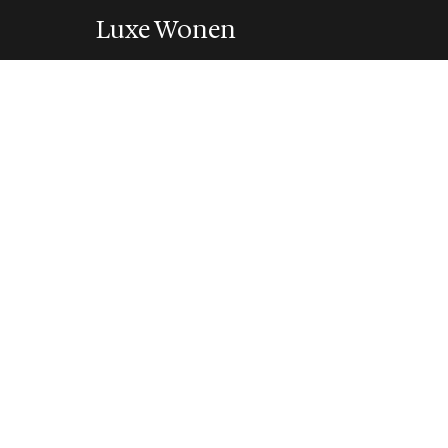
Luxe Wonen
INTERIEUR
Inspiratie voor h
een passionele 
3 October 2021
·
3 min leestijd