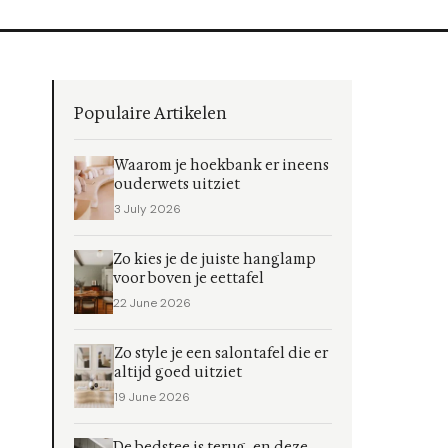
Populaire Artikelen
Waarom je hoekbank er ineens
ouderwets uitziet
3 July 2026
Zo kies je de juiste hanglamp
voor boven je eettafel
22 June 2026
Zo style je een salontafel die er
altijd goed uitziet
19 June 2026
De bedstee is terug, en deze