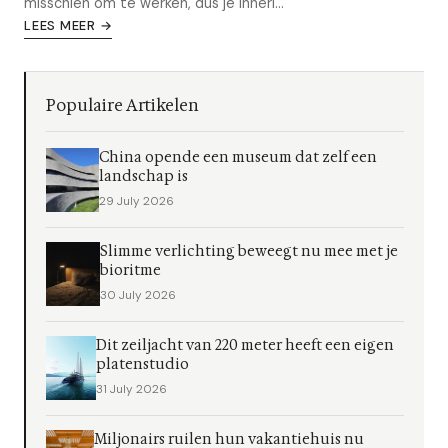
misschien om te werken, dus je innerl...
LEES MEER →
Populaire Artikelen
China opende een museum dat zelf een
landschap is
29 July 2026
Slimme verlichting beweegt nu mee met je
bioritme
30 July 2026
Dit zeiljacht van 220 meter heeft een eigen
platenstudio
31 July 2026
Miljonairs ruilen hun vakantiehuis nu